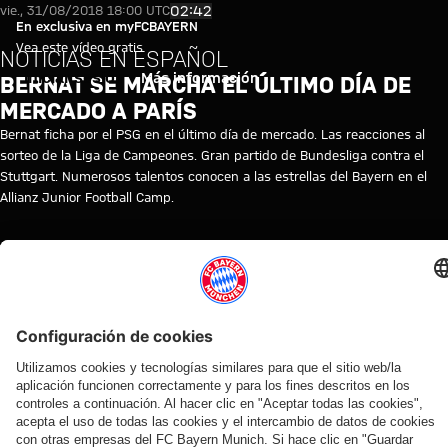
Bernat se marcha el último día
Reproducir vídeo
02:42
vie., 31/08/2018 18:00 UTC
En exclusiva en myFCBAYERN
Vea este vídeo gratis
NOTICIAS EN ESPAÑOL
Iniciar sesión
Más información
BERNAT SE MARCHA EL ÚLTIMO DÍA DE
MERCADO A PARÍS
Bernat ficha por el PSG en el último día de mercado. Las reacciones al
sorteo de la Liga de Campeones. Gran partido de Bundesliga contra el
Stuttgart. Numerosos talentos conocen a las estrellas del Bayern en el
Allianz Junior Football Camp.
TEMAS DE ESTE VÍDEO
MYFCBAYERN
VÍDEOS RELACIONADOS
Vídeo
Vídeo
Vídeo
Vídeo
Entrevista
Vídeo
Vídeo
Vídeo
Vídeo
AUDI
EN
EN
AUDI
EN DIFERIDO
EN
VÍDEO
VÍDEO
FOOTBALL
VÍDEO
VÍDEO
SUMMER
DIFERIDO
ENTRE
Así fue el
Jonas
SUMMIT
TOUR
BASTIDORES
Manuel
La
La rueda
último
Urbig,
Los
En
Así vivió el
Neuer
rueda
de
entrenamiento
ante
mejores
diferido:
FC Bayern
hace
de
prensa
antes del
los
momentos
Rueda
sus cuatro
balance
prensa
del Audi
partido contra
medios
del partido
de
días en Jeju
del
tras el
Football
el Aston Villa
en