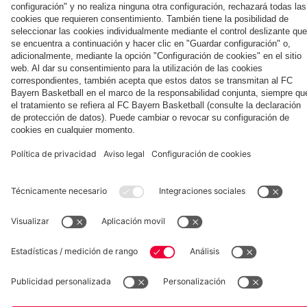
equipo
SK
en Jeju
Museum
Allianz Arena
Prensa
Baloncesto
©
FC Bayern München AG
–
2026
Aviso legal
Política de privacidad
Condiciones de uso
Accesibilidad
Sistema de denuncia
Contacto
Ajustes de cookies