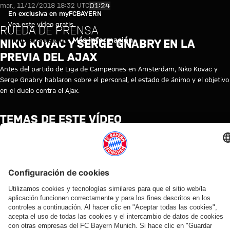
Niko Kovac y Serge Gnabry en la
Reproducir vídeo
01:24
mar., 11/12/2018 18:32 UTC
En exclusiva en myFCBAYERN
Vea este vídeo gratis
RUEDA DE PRENSA
Iniciar sesión
Más información
NIKO KOVAC Y SERGE GNABRY EN LA
PREVIA DEL AJAX
Antes del partido de Liga de Campeones en Amsterdam, Niko Kovac y
Serge Gnabry hablaron sobre el personal, el estado de ánimo y el objetivo
en el duelo contra el Ajax.
TEMAS DE ESTE VÍDEO
RUEDA
MYFCBAYERN
DE
PRENSA
VÍDEOS RELACIONADOS
Vídeo
Vídeo
Vídeo
Vídeo
Vídeo
Vídeo
Vídeo
Vídeo
EN
VÍDEO
VÍDEO
VÍDEO
EN
EN DIFERIDO
VÍDEO
VÍDEO
DIFERIDO
DIFERIDO
Jonas
Entrevistas
Konrad
Presentación
Ronda
Ronda con
La rueda
Rueda de
Urbig,
con los
Laimer,
oficial de
con los
los medios
de
prensa
ante
responsables
atendiendo
Nathaniel
medios
en el
prensa
del Audi
los
del FC
a los
Brown
en el
Tegernsee
del Audi
Football
medios
Bayern tras
medios en
Tegernsee
con Arijon