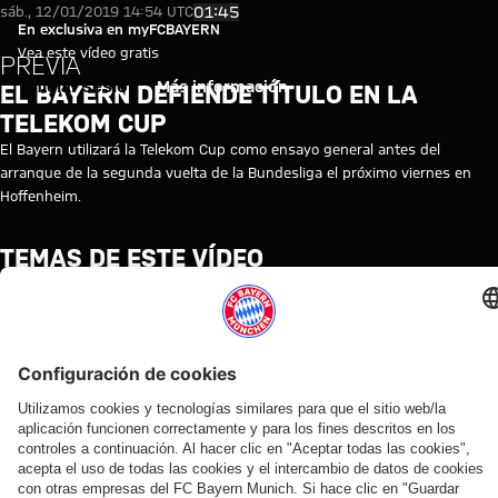
El Bayern defiende título en la
Reproducir vídeo
01:45
sáb., 12/01/2019 14:54 UTC
En exclusiva en myFCBAYERN
Vea este vídeo gratis
PREVIA
Iniciar sesión
Más información
EL BAYERN DEFIENDE TÍTULO EN LA
TELEKOM CUP
El Bayern utilizará la Telekom Cup como ensayo general antes del
arranque de la segunda vuelta de la Bundesliga el próximo viernes en
Hoffenheim.
TEMAS DE ESTE VÍDEO
PREVIA
MYFCBAYERN
DEL
PRIMER
EQUIPO
VÍDEOS RELACIONADOS
Vídeo
Entrevista
Vídeo
Vídeo
Vídeo
Vídeo
Vídeo
Vídeo
Vídeo
AUDI
EN DIFERIDO
EN
VÍDEO
VÍDEO
AUDI
VÍDEO
VÍDEO
SUMMER
DIFERIDO
ENTRE
FOOTBALL
Así fue el
Jonas
Rueda
Entrevistas
TOUR
BASTIDORES
SUMMIT
La rueda
último
Urbig,
de
del Audi
En
Así vivió el
Los
de
entrenamiento
ante
prensa
Football
diferido:
FC Bayern
mejores
prensa
antes del
los
tras el
Summit