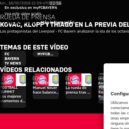
Kovac, Klopp y Thiago en la pre
Reproducir vídeo
02:56
lun., 18/02/2019 21:29 UTC
En exclusiva en myFCBAYERN
Vea este vídeo gratis
RUEDA DE PRENSA
Iniciar sesión
Más información
KOVAC, KLOPP Y THIAGO EN LA PREVIA DE
Los protagonistas del Liverpool - FC Bayern analizaron la ida de los octa
TEMAS DE ESTE VÍDEO
FC
MYFCBAYERN
BAYERN
TV NEWS
VÍDEOS RELACIONADOS
Vídeo
Vídeo
Vídeo
Vídeo
Entrevista
AUDI
EN VÍDEO
EN VÍDEO
AUDI SUMMER
FOOTBALL
TOUR
Manuel Neuer
La rueda de
SUMMIT
En diferido:
hace balance
prensa tras el
Los mejores
Rueda de
del triunfo
Audi Football
momentos del
prensa con
ante el Aston
Summit
partido contra
Hainer, Eberl y
Villa
contra el
el Aston Villa
Kasper
Aston Villa