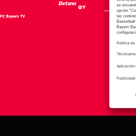
FC Bayern TV
FC Ba
Notici
Equip
Club
Afición
Aviso legal
Polí