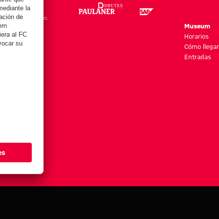
re
Museum
es y más
Horarios
Cómo llegar
Entradas
stes de cookies