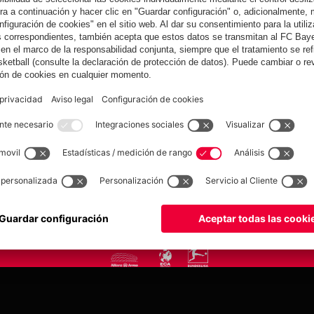
yern.com
Online Sto
as
Equipacion
o
Moda
Jugadores
Nuevo
Rebajas %
Museum
Allianz Arena
Prensa
Baloncesto
©
FC Bayern München AG
–
2026
tica de privacidad
Condiciones de uso
Accesibilidad
Sistema de denuncia
Contacto
Aju