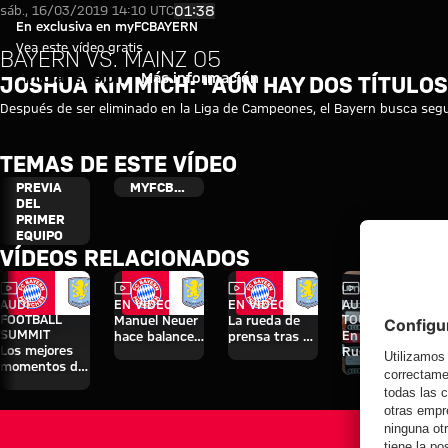
Joshua Kimmich: "Aún hay dos 
Reproducir vídeo
01:38
sáb., 16/03/2019 14:10 UTC
En exclusiva en myFCBAYERN
Vea este vídeo gratis
BAYERN VS. MAINZ 05
Iniciar sesión
Más información
JOSHUA KIMMICH: "AÚN HAY DOS TÍTULOS
Después de ser eliminado en la Liga de Campeones, el Bayern busca seguir
TEMAS DE ESTE VÍDEO
PREVIA
MYFCBAYERN
DEL
PRIMER
EQUIPO
VÍDEOS RELACIONADOS
Vídeo
Vídeo
Vídeo
Vídeo
Entrevista
AUDI
EN VÍDEO
EN VÍDEO
AUDI SUMMER
FOOTBALL
TOUR
Manuel Neuer
La rueda de
SUMMIT
En diferido:
hace balance
prensa tras el
Los mejores
Rueda de
del triunfo
Audi Football
momentos del
prensa con
ante el Aston
Summit
partido contra
Hainer, Eberl y
Villa
contra el
el Aston Villa
Kasper
Aston Villa