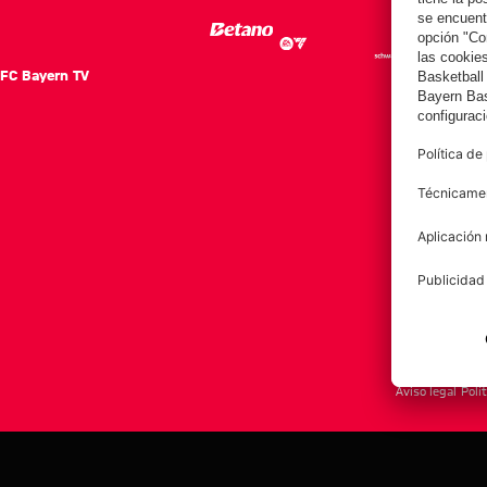
FC Bayern TV
FC Ba
Notici
Equip
Club
Afición
Aviso legal
Polí