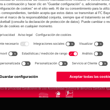
yern.com
Online Sto
as
Equipacion
o
Moda
Jugadores
Nuevo
Rebajas %
Museum
Allianz Arena
Prensa
Baloncesto
©
FC Bayern München AG
–
2026
tica de privacidad
Condiciones de uso
Accesibilidad
Sistema de denuncia
Contacto
Aju