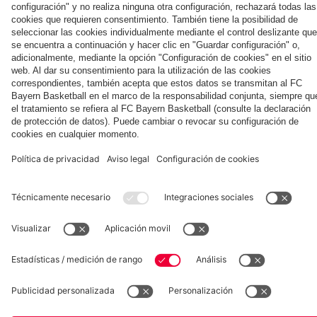
Kong
contra
Aston
del
el Jeju
Villa
equipo
SK
en Jeju
Museum
Allianz Arena
Prensa
Baloncesto
©
FC Bayern München AG
–
2026
Aviso legal
Política de privacidad
Condiciones de uso
Accesibilidad
Sistema de denuncia
Contacto
Ajustes de cookies