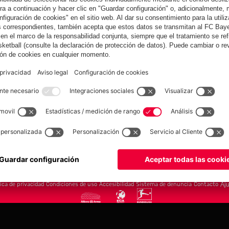
yern.com
Online Sto
as
Equipacion
o
Moda
Jugadores
Nuevo
Rebajas %
Museum
Allianz Arena
Prensa
Baloncesto
©
FC Bayern München AG
–
2026
tica de privacidad
Condiciones de uso
Accesibilidad
Sistema de denuncia
Contacto
Aju