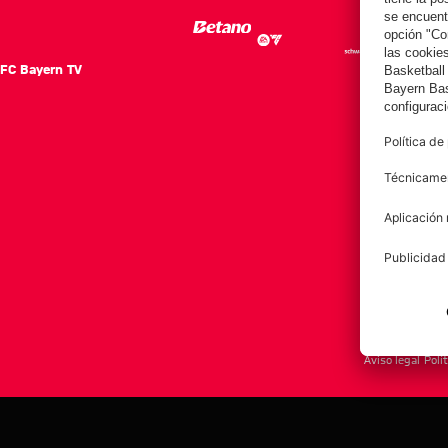
FC Bayern TV
FC Ba
Notici
Equip
Club
Afición
Aviso legal
Polí