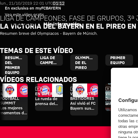
Kurz: Highlights Olympiakos Pi
Reproducir vídeo
01:12
lun., 21/10/2019 22:01 UTC
En exclusiva en myFCBAYERN
Vea este vídeo gratis
LIGA DE CAMPEONES, FASE DE GRUPOS, 3ª
Iniciar sesión
Más información
LA VICTORIA DEL BAYERN EN EL PIREO E
Resumen breve del Olympiacos - Bayern de Múnich.
TEMAS DE ESTE VÍDEO
RESUMEN
LIGA DE
OLYMPIAKOS
PRIMER
DEL
CAMPEONES
DE EL
EQUIPO
PRIMER
PIREO
EQUIPO
VÍDEOS RELACIONADOS
Vídeo
Vídeo
Vídeo
Vídeo
AUDI
EN DIFERIDO
VÍDEO ENTRE
VÍDEO
FOOTBALL
BASTIDORES
La rueda de
Jonas Urbig,
SUMMIT
Así vivió el FC
prensa del
ante los
Los mejores
Bayern sus
Audi Football
medios en
momentos del
cuatro días en
Summit ante
Hong Kong
partido contra
Jeju
el Aston Villa
el Jeju