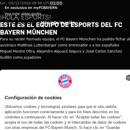
Este es el equipo de Esports d
Reproducir vídeo
01:00
lun., 09/12/2019 09:36 UTC
En exclusiva en myFCBAYERN
Vea este vídeo gratis
¡HOLA, ESPORTS!
Iniciar sesión
Más información
ESTE ES EL EQUIPO DE ESPORTS DEL FC
BAYERN MÜNCHEN
Para su recién formado equipo, el FC Bayern München ha podido fichar al
austríaco Matthias Luttenberger como entrenador y a los españoles
Miguel Mestre Oltra, Alejandro Alguacil Segura y José Carlos Sánchez
Guillén como jugadores
TEMAS DE ESTE VÍDEO
BREVES
MYFCBAYERN
VÍDEOS RELACIONADOS
Vídeo
Vídeo
Vídeo
Vídeo
Vídeo
Vídeo
Vídeo
Vídeo
VÍDEO
VÍDEO
AUDI
VÍDEO
VÍDEO
EN
VÍDEO
VÍDEO
ENTRE
FOOTBALL
VÍDEO
Jonas
Rueda
Entrevistas
Entrevistas
Konrad
BASTIDORES
SUMMIT
Tom
Urbig,
de
del Audi
con los
Laimer,
Así vivió el
Los
Bischof
ante
prensa
Football
responsables
atendiendo
FC Bayern
mejores
y Aleks
los
tras el
Summit
del FC
a los
sus cuatro
momentos
Pavlović
medios
Audi
contra el
Bayern tras
medios en
días en Jeju
del partido
nos
en
Football
Jeju SK
el inicio del
Jeju