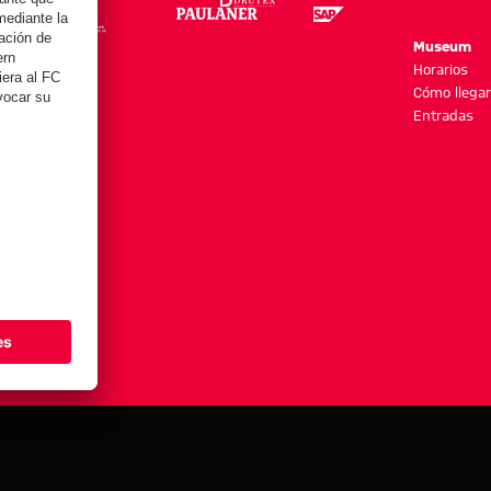
re
Museum
es y más
Horarios
Cómo llegar
Entradas
stes de cookies