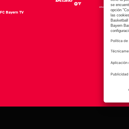
FC Bayern TV
FC Ba
Notici
Equip
Club
Afición
Aviso legal
Polí