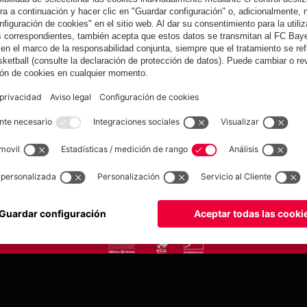
yern.com
Online Sto
as
Equipacion
o
Moda
Jugadores
Nuevo
Rebajas %
Museum
Allianz Arena
Prensa
Baloncesto
©
FC Bayern München AG
–
2026
tica de privacidad
Condiciones de uso
Accesibilidad
Sistema de denuncia
Contacto
Aju