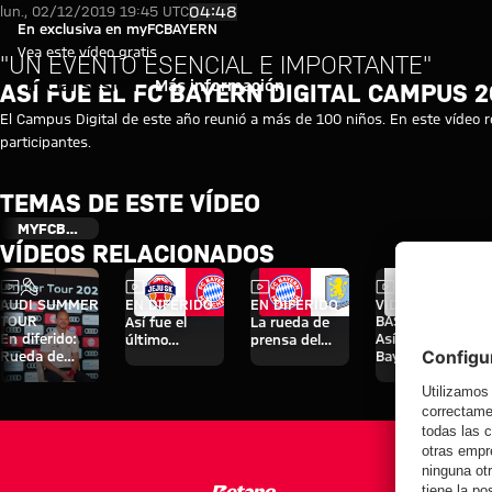
Así fue el FC Bayern Digital C
Reproducir vídeo
04:48
lun., 02/12/2019 19:45 UTC
En exclusiva en myFCBAYERN
Vea este vídeo gratis
"UN EVENTO ESENCIAL E IMPORTANTE"
Iniciar sesión
Más información
ASÍ FUE EL FC BAYERN DIGITAL CAMPUS 
El Campus Digital de este año reunió a más de 100 niños. En este vídeo 
participantes.
TEMAS DE ESTE VÍDEO
MYFCBAYERN
VÍDEOS RELACIONADOS
Vídeo
Entrevista
Vídeo
Vídeo
Vídeo
AUDI SUMMER
EN DIFERIDO
EN DIFERIDO
VÍDEO ENTRE
TOUR
BASTIDORES
Así fue el
La rueda de
En diferido:
Así vivió el FC
último
prensa del
Rueda de
Bayern sus
entrenamiento
Audi Football
prensa con
cuatro días en
antes del
Summit ante
Hainer, Eberl y
Jeju
partido contra
el Aston Villa
Kasper
el Aston Villa