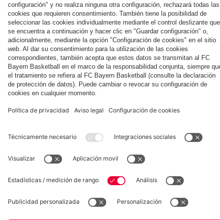
Museum
Allianz Arena
Prensa
Baloncesto
©
FC Bayern München AG
–
2026
Aviso legal
Política de privacidad
Condiciones de uso
Accesibilidad
Sistema de denuncia
Contacto
Ajustes de cookies