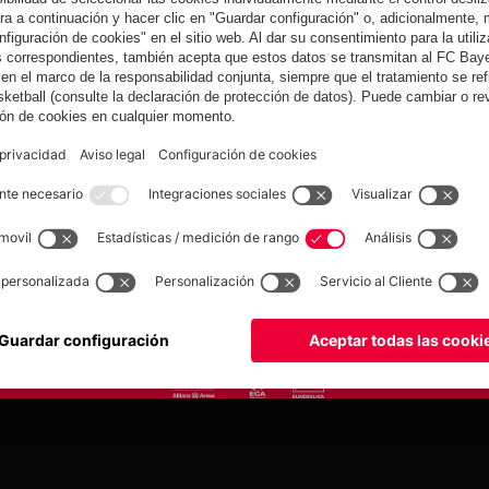
yern.com
Online Sto
as
Equipacion
o
Moda
Jugadores
Nuevo
Rebajas %
Museum
Allianz Arena
Prensa
Baloncesto
©
FC Bayern München AG
–
2026
tica de privacidad
Condiciones de uso
Accesibilidad
Sistema de denuncia
Contacto
Aju