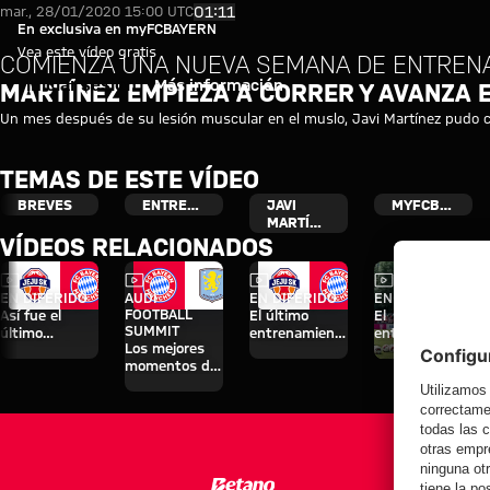
Martínez empieza a correr y av
Reproducir vídeo
01:11
mar., 28/01/2020 15:00 UTC
En exclusiva en myFCBAYERN
Vea este vídeo gratis
COMIENZA UNA NUEVA SEMANA DE ENTREN
Iniciar sesión
Más información
MARTÍNEZ EMPIEZA A CORRER Y AVANZA 
Un mes después de su lesión muscular en el muslo, Javi Martínez pudo c
TEMAS DE ESTE VÍDEO
BREVES
ENTRENAMIENTO
JAVI
MYFCBAYERN
MARTÍNEZ
VÍDEOS RELACIONADOS
Vídeo
Vídeo
Vídeo
Vídeo
EN DIFERIDO
AUDI
EN DIFERIDO
EN DIFERIDO
FOOTBALL
Así fue el
El último
El
SUMMIT
último
entrenamiento
entrenamiento
Los mejores
entrenamiento
antes del
abierto al
momentos del
antes del
partido contra
público del
partido contra
partido contra
el Jeju
miércoles en el
el Aston Villa
el Aston Villa
Tegernsee