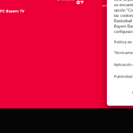
FC Bayern TV
FC Ba
Notici
Equip
Club
Afición
Aviso legal
Polí