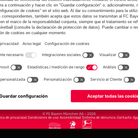
yern.com
Online Sto
as
Equipacion
o
Moda
Jugadores
Nuevo
Rebajas %
Museum
Allianz Arena
Prensa
Baloncesto
©
FC Bayern München AG
–
2026
tica de privacidad
Condiciones de uso
Accesibilidad
Sistema de denuncia
Contacto
Aju