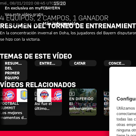
Resumen del torneo de entrena
Reproducir vídeo
15:20
mié., 08/01/2020 08:45 UTC
En exclusiva en myFCBAYERN
Vea este vídeo gratis
4 EQUIPOS, 2 CAMPOS, 1 GANADOR
Iniciar sesión
Más información
RESUMEN DEL TORNEO DE ENTRENAMIENT
En la concentración invernal en Doha, los jugadores del Bayern disputa
se hizo con la victoria.
TEMAS DE ESTE VÍDEO
RESUMEN
ENTRENAMIENTO
CATAR
CONCENTRACIÓN
DEL
PRIMER
EQUIPO
VÍDEOS RELACIONADOS
Vídeo
Vídeo
Vídeo
Vídeo
AUDI
EN DIFERIDO
EN DIFERIDO
EN DIFERIDO
FOOTBALL
Así fue el
El
El
SUMMIT
último
entrenamiento
entrenamiento
Los mejores
entrenamiento
abierto al
abierto al
momentos del
antes del
público del
público del
partido contra
partido contra
miércoles en el
martes en el
el Aston Villa
el Aston Villa
Tegernsee
Tegernsee