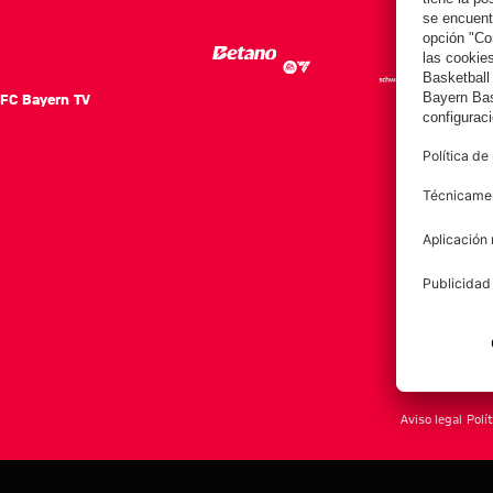
FC Bayern TV
FC Ba
Notici
Equip
Club
Afición
Aviso legal
Polí