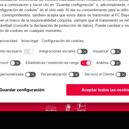
yern.com
Online Sto
as
Equipacion
o
Moda
Jugadores
Nuevo
Rebajas %
Museum
Allianz Arena
Prensa
Baloncesto
©
FC Bayern München AG
–
2026
tica de privacidad
Condiciones de uso
Accesibilidad
Sistema de denuncia
Contacto
Aju