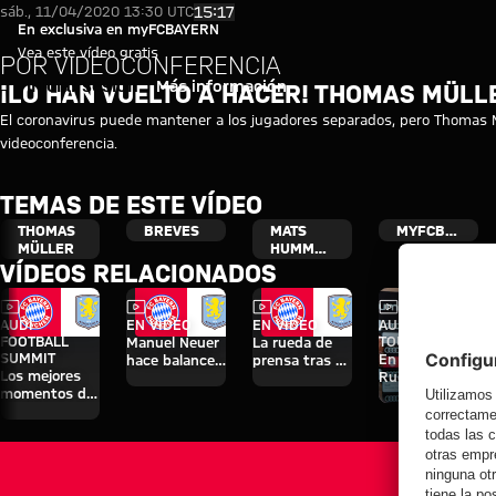
¡Lo han vuelto a hacer! Thoma
Reproducir vídeo
15:17
sáb., 11/04/2020 13:30 UTC
En exclusiva en myFCBAYERN
Vea este vídeo gratis
POR VIDEOCONFERENCIA
Iniciar sesión
Más información
¡LO HAN VUELTO A HACER! THOMAS MÜLL
El coronavirus puede mantener a los jugadores separados, pero Thomas M
videoconferencia.
TEMAS DE ESTE VÍDEO
THOMAS
BREVES
MATS
MYFCBAYERN
MÜLLER
HUMMELS
VÍDEOS RELACIONADOS
Vídeo
Vídeo
Vídeo
Vídeo
Entrevista
AUDI
EN VÍDEO
EN VÍDEO
AUDI SUMMER
FOOTBALL
TOUR
Manuel Neuer
La rueda de
SUMMIT
En diferido:
hace balance
prensa tras el
Los mejores
Rueda de
del triunfo
Audi Football
momentos del
prensa con
ante el Aston
Summit
partido contra
Hainer, Eberl y
Villa
contra el
el Aston Villa
Kasper
Aston Villa