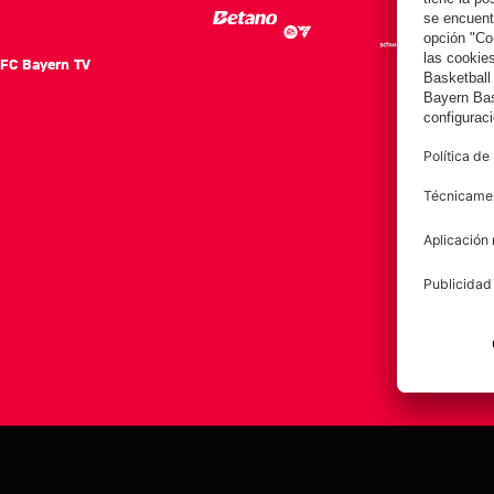
FC Bayern TV
FC Ba
Notici
Equip
Club
Afición
Aviso legal
Polí