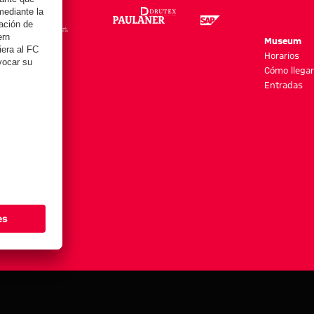
re
Museum
es y más
Horarios
Cómo llegar
Entradas
stes de cookies