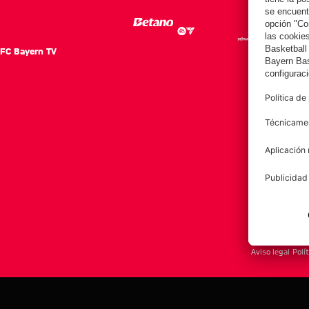
FC Bayern TV
FC Ba
Notici
Equip
Club
Afición
Aviso legal
Polí