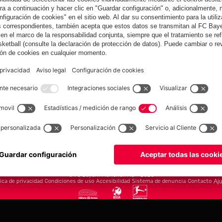
yern.com
Online Sto
as
Equipacion
o
Moda
Jugadores
Nuevo
Rebajas %
Museum
Allianz Arena
Prensa
Baloncesto
©
FC Bayern München AG
–
2026
tica de privacidad
Condiciones de uso
Accesibilidad
Sistema de denuncia
Contacto
Aju