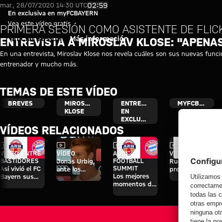
Entrevista a Miroslav Klose: "
Reproducir vídeo
02:59
mar., 28/07/2020 14:30 UTC
En exclusiva en myFCBAYERN
Vea este vídeo gratis
PRIMERA SESIÓN COMO ASISTENTE DE FLIC
Iniciar sesión
Más información
ENTREVISTA A MIROSLAV KLOSE: "APENA
En una entrevista, Miroslav Klose nos revela cuáles son sus nuevas fun
entrenador y mucho más.
TEMAS DE ESTE VÍDEO
BREVES
MIROSLAV
ENTREVISTA
MYFCBAYERN
KLOSE
EN
EXCLUSIVA
VÍDEOS RELACIONADOS
Vídeo
Vídeo
Vídeo
Vídeo
VÍDEO ENTRE
VÍDEO
AUDI
VÍDEO
BASTIDORES
FOOTBALL
Jonas Urbig,
Rueda de
SUMMIT
Así vivió el FC
ante los
prensa tras el
Los mejores
Bayern sus
medios en
Audi Football
momentos del
cuatro días en
Hong Kong
Summit
partido contra
Jeju
contra el Jeju
el Jeju
SK