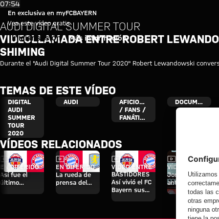
Vídeo: Robert Lewandowski y Z
Reproducir vídeo
07:54
En exclusiva en myFCBAYERN
Vea este vídeo gratis
AUDI DIGITAL SUMMER TOUR
VIDEOLLAMADA ENTRE ROBERT LEWANDOW
Iniciar sesión
Más información
SHIMING
Durante el "Audi Digital Summer Tour 2020" Robert Lewandowski convers
TEMAS DE ESTE VÍDEO
DIGITAL
AUDI
AFICIONADOS
DOCUMENTACIÓN
AUDI
/ FANS /
SUMMER
FANÁTICOS
TOUR
2020
VÍDEOS RELACIONADOS
Vídeo
Vídeo
Vídeo
Vídeo
EN DIFERIDO
EN DIFERIDO
VÍDEO ENTRE
VÍDEO
BASTIDORES
Así fue el
La rueda de
Jonas Urbig,
Así vivió el FC
último
prensa del
ante los
Bayern sus
entrenamiento
Audi Football
medios en
cuatro días en
antes del
Summit ante
Hong Kong
Jeju
partido contra
el Aston Villa
el Aston Villa