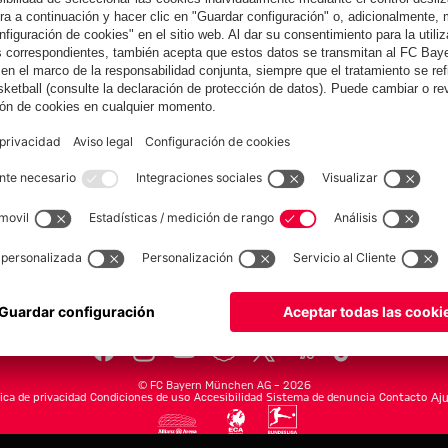
sueños
Colaborador
yern.com
Online Sto
as
Equipacion
o
Moda
Jugadores
Nuevo
Rebajas %
Museum
Allianz Arena
Prensa
Baloncesto
©
FC Bayern München AG
–
2026
tica de privacidad
Condiciones de uso
Accesibilidad
Sistema de denuncia
Contacto
Aju