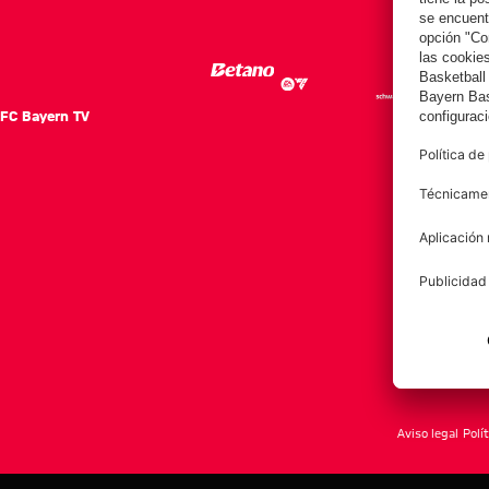
FC Bayern TV
FC Ba
Notici
Equip
Club
Afición
Aviso legal
Polí