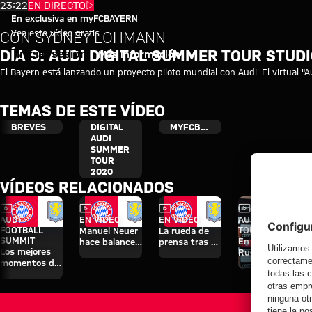
Vídeo: Día 9 - Audi Digital Sum
Reproducir vídeo
23:22
EN DIRECTO
En exclusiva en myFCBAYERN
Vea este vídeo gratis
CON SYDNEY LOHMANN
DÍA 9: AUDI DIGITAL SUMMER TOUR STUD
Iniciar sesión
Más información
El Bayern está lanzando un proyecto piloto mundial con Audi. El virtual "Au
TEMAS DE ESTE VÍDEO
BREVES
DIGITAL
MYFCBAYERN
AUDI
SUMMER
TOUR
2020
VÍDEOS RELACIONADOS
Vídeo
Vídeo
Vídeo
Vídeo
Entrevista
AUDI
EN VÍDEO
EN VÍDEO
AUDI SUMMER
FOOTBALL
TOUR
Manuel Neuer
La rueda de
SUMMIT
En diferido:
hace balance
prensa tras el
Los mejores
Rueda de
del triunfo
Audi Football
momentos del
prensa con
ante el Aston
Summit
partido contra
Hainer, Eberl y
Villa
contra el
el Aston Villa
Kasper
Aston Villa