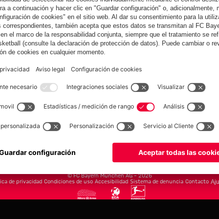
yern.com
Online Sto
as
Equipacion
o
Moda
Jugadores
Nuevo
Rebajas %
Museum
Allianz Arena
Prensa
Baloncesto
©
FC Bayern München AG
–
2026
tica de privacidad
Condiciones de uso
Accesibilidad
Sistema de denuncia
Contacto
Aju