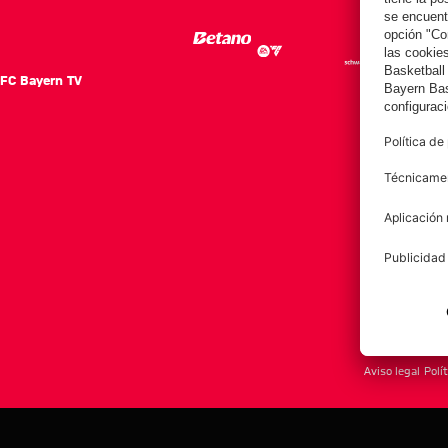
FC Bayern TV
FC Ba
Notici
Equip
Club
Afición
Aviso legal
Polí