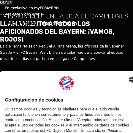
Vídeo: Los edificios del brillan
Reproducir vídeo
00:34
En exclusiva en myFCBAYERN
Vea este vídeo gratis
"MISSION RED" EN LA LIGA DE CAMPEONES
LLAMAMIENTO A TODOS LOS
Iniciar sesión
Más información
AFICIONADOS DEL BAYERN: ¡VAMOS,
ROJOS!
Bajo el lema "Mission Red", el Allianz Arena, las oficinas de la Säbener
Straße y el FC Bayern Welt brillan de color rojo para apoyar al equipo
durante los días de partido en la Liga de Campeones.
TEMAS DE ESTE VÍDEO
BREVES
ALLIANZ
SÄBENER
LIGA
CHAPIONS
CHAPIONS
FC
MYFCBAYERN
ARENA
STRASSE
DE
LEAGUE
LEAGUE
BARCELONA
CAMPEONES
2020
2020
VÍDEOS RELACIONADOS
Vídeo
Vídeo
Vídeo
Vídeo
Entrevista
Vídeo
Vídeo
Vídeo
Vídeo
AUDI
EN
EN
AUDI
EN DIFERIDO
EN
VÍDEO
VÍDEO
FOOTBALL
VÍDEO
VÍDEO
SUMMER
DIFERIDO
ENTRE
Así fue el
Jonas
SUMMIT
TOUR
BASTIDORES
Manuel
La
La rueda
último
Urbig,
Los
En
Así vivió el
Neuer
rueda
de
entrenamiento
ante
mejores
diferido:
FC Bayern
hace
de
prensa
antes del
los