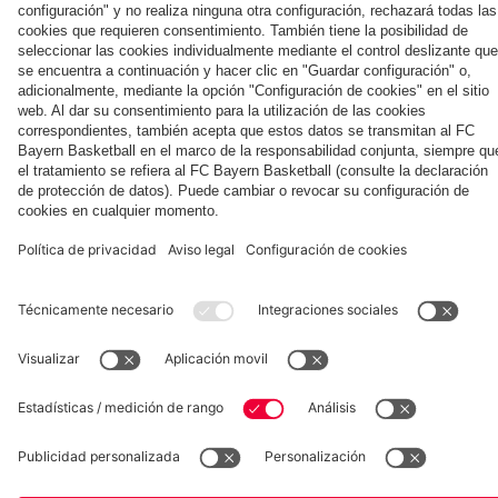
Summit
Aston
contra
Villa
el
Aston
Villa
Museum
Allianz Arena
Prensa
Baloncesto
©
FC Bayern München AG
–
2026
Aviso legal
Política de privacidad
Condiciones de uso
Accesibilidad
Sistema de denuncia
Contacto
Ajustes de cookies