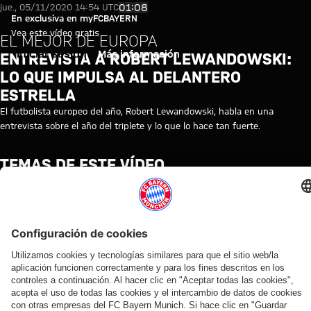
Video-Interview mit Robert Le
Reproducir vídeo
01:08
jue., 05/11/2020 14:54 UTC
En exclusiva en myFCBAYERN
Vea este vídeo gratis
EL MEJOR DE EUROPA
Iniciar sesión
Más información
ENTREVISTA A ROBERT LEWANDOWSKI:
LO QUE IMPULSA AL DELANTERO
ESTRELLA
El futbolista europeo del año, Robert Lewandowski, habla en una
entrevista sobre el año del triplete y lo que lo hace tan fuerte.
TEMAS DE ESTE VÍDEO
BREVES
DOCUMENTACIÓN
ROBERT
MYFCBAYERN
LEWANDOWSKI
Colaborador