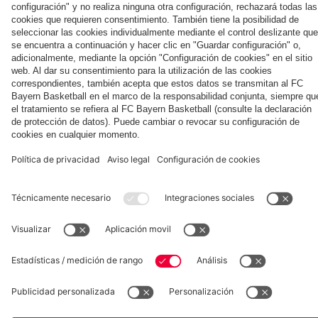
Museum
Allianz Arena
Prensa
Baloncesto
©
FC Bayern München AG
–
2026
Aviso legal
Política de privacidad
Condiciones de uso
Accesibilidad
Sistema de denuncia
Contacto
Ajustes de cookies