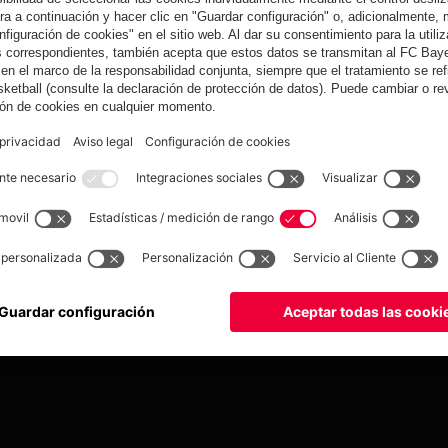
Nuevo
Rebajas %
Museum
Allianz Arena
Prensa
Baloncesto
©
FC Bayern München AG
–
2026
tica de privacidad
Condiciones de uso
Accesibilidad
Sistema de denuncia
Contacto
Aju