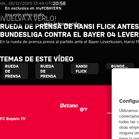
Vídeo: Rueda de prensa de Hans
Reproducir vídeo
20:58
vie., 18/12/2020 13:49 UTC
En exclusiva en myFCBAYERN
Vea este vídeo gratis
¡VUELVA A VERLO!
Iniciar sesión
Más información
RUEDA DE PRENSA DE HANSI FLICK ANTES
BUNDESLIGA CONTRA EL BAYER 04 LEVE
En la rueda de prensa previa al partido ante el Bayer Leverkusen, Hansi Fli
TEMAS DE ESTE VÍDEO
RUEDA
RUEDA
HANSI
BUNDESLIGA
DE
DE
FLICK
PRENSA
PRENSA
FC Bayern TV
FC Ba
Notici
Equip
Club