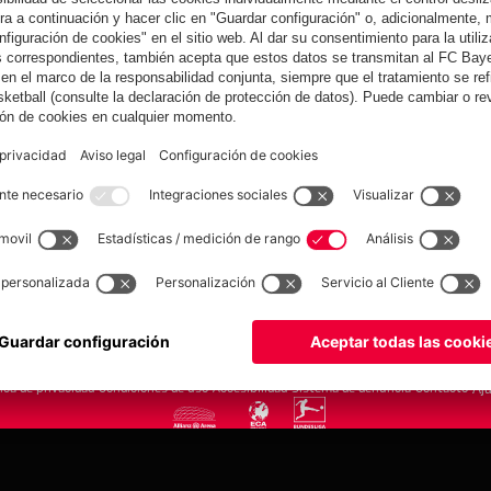
yern.com
Online Sto
as
Equipacion
o
Moda
Jugadores
Nuevo
Rebajas %
Museum
Allianz Arena
Prensa
Baloncesto
©
FC Bayern München AG
–
2026
tica de privacidad
Condiciones de uso
Accesibilidad
Sistema de denuncia
Contacto
Aju