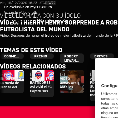
Vídeo: Thierry Henry sorprende
Reproducir vídeo
06:32
vie., 18/12/2020 16:23 UTC
En exclusiva en myFCBAYERN
Vea este vídeo gratis
VIDEOLLAMADA CON SU ÍDOLO
Iniciar sesión
Más información
VÍDEO: THIERRY HENRY SORPRENDE A RO
FUTBOLISTA DEL MUNDO
Vídeo: Después de ganar el trofeo de mejor futbolista del mundo de la FI
TEMAS DE ESTE VÍDEO
CONMEMORACIÓN
PREMIO
ROBERT
BREVES
LEWANDOWSKI
VÍDEOS RELACIONADOS
Vídeo
Vídeo
Vídeo
Vídeo
EN DIFERIDO
VÍDEO ENTRE
VÍDEO
AUDI
BASTIDORES
FOOTBALL
La rueda de
Jonas Urbig,
SUMMIT
Así vivió el FC
prensa del
ante los
Los mejores
Bayern sus
Audi Football
medios en
momentos del
cuatro días en
Summit ante
Hong Kong
partido contra
Jeju
el Aston Villa
el Jeju