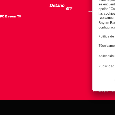
FC Bayern TV
FC Ba
Notici
Equip
Club
Afición
Aviso legal
Polí