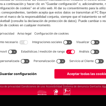
de Alzheimer
yern.com
Online Sto
as
Equipacion
o
Moda
Jugadores
Nuevo
Rebajas %
Museum
Allianz Arena
Prensa
Baloncesto
©
FC Bayern München AG
–
2026
tica de privacidad
Condiciones de uso
Accesibilidad
Sistema de denuncia
Contacto
Aju