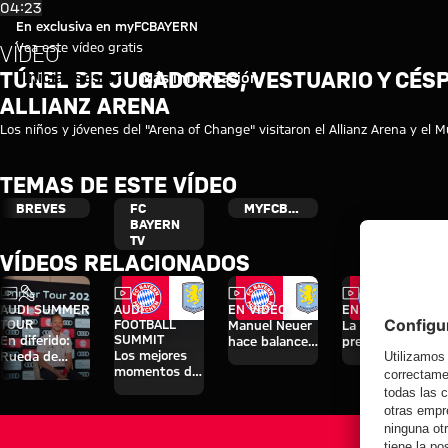
Video: El "Arena of Change“ en 
Reproducir vídeo
04:23
En exclusiva en myFCBAYERN
Vea este vídeo gratis
VÍDEO
TÚNEL DE JUGADORES, VESTUARIO Y CÉSP
Iniciar sesión
Más información
ALLIANZ ARENA
Los niños y jóvenes del "Arena of Change" visitaron el Allianz Arena y el 
TEMAS DE ESTE VÍDEO
BREVES
FC
MYFCBAYERN
BAYERN
TV
VÍDEOS RELACIONADOS
Vídeo
Entrevista
Vídeo
Vídeo
Vídeo
AUDI SUMMER
AUDI
EN VÍDEO
EN VÍDEO
TOUR
FOOTBALL
Manuel Neuer
La rueda de
SUMMIT
En diferido:
hace balance
prensa tras el
Los mejores
Rueda de
del triunfo
Audi Football
momentos del
prensa con
ante el Aston
Summit
partido contra
Hainer, Eberl y
Villa
contra el
el Aston Villa
Kasper
Aston Villa