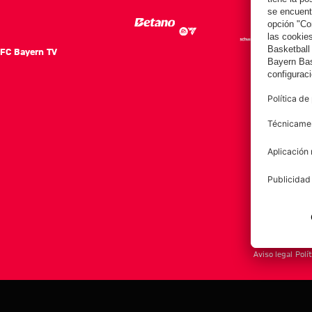
FC Bayern TV
FC Ba
Notici
Equip
Club
Afición
Aviso legal
Polí