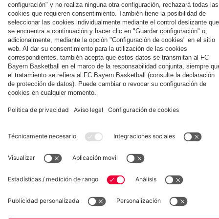
días en Jeju
Football
el Aston Villa
en
con
Straße
el inicio del
Summit
Hong
demencia
Audi
Colaborador
ante el
Kong
impartida
Summer
Aston
por el FC
Tour
Villa
Bayern y la
Asociación
de
Alzheimer
Museum
Allianz Arena
Prensa
Baloncesto
©
FC Bayern München AG
–
2026
Aviso legal
Política de privacidad
Condiciones de uso
Accesibilidad
Sistema de denuncia
Contacto
Ajustes de cookies