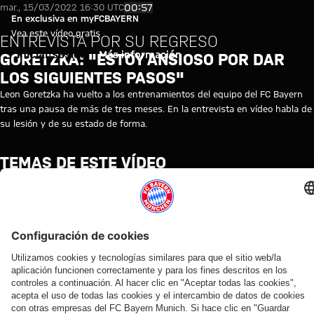
Vídeo-entrevista a Goretzka: "
Reproducir vídeo
00:57
mar., 15/03/2022 16:30 UTC
En exclusiva en myFCBAYERN
Vea este vídeo gratis
ENTREVISTA POR SU REGRESO
Iniciar sesión
Más información
GORETZKA: "ESTOY ANSIOSO POR DAR
LOS SIGUIENTES PASOS"
Leon Goretzka ha vuelto a los entrenamientos del equipo del FC Bayern
tras una pausa de más de tres meses. En la entrevista en vídeo habla de
su lesión y de su estado de forma.
TEMAS DE ESTE VÍDEO
ENTRENAMIENTO
FC
LESIÓN
LEON
PRIMER
MYFCBAYERN
BAYERN
GORETZKA
EQUIPO
TV
VÍDEOS RELACIONADOS
Vídeo
Vídeo
Vídeo
Vídeo
Vídeo
Vídeo
Vídeo
Vídeo
AUDI
EN
EN DIFERIDO
EN
VÍDEO
VÍDEO
VÍDEO
AUDI
FOOTBALL
VÍDEO
DIFERIDO
ENTRE
FOOTBALL
Así fue el
Lo mejor de los
Jonas
SUMMIT
BASTIDORES
SUMMIT
La
La rueda
último
entrenamientos
Urbig,
Los
Así vivió el
Los
rueda
de
entrenamiento
del FC Bayern
ante
mejores
FC Bayern
mejores
de
prensa
antes del
en mayo de
los
momentos
sus cuatro
momentos
prensa
del Audi
partido contra
2026
medios