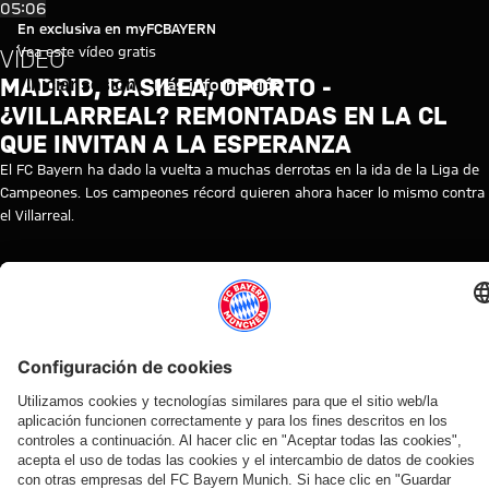
Madrid, Basilea, Oporto - ¿Vill
Reproducir vídeo
05:06
En exclusiva en myFCBAYERN
Vea este vídeo gratis
VÍDEO
MADRID, BASILEA, OPORTO -
Iniciar sesión
Más información
¿VILLARREAL? REMONTADAS EN LA CL
QUE INVITAN A LA ESPERANZA
El FC Bayern ha dado la vuelta a muchas derrotas en la ida de la Liga de
Campeones. Los campeones récord quieren ahora hacer lo mismo contra
el Villarreal.
TEMAS DE ESTE VÍDEO
FC
NOTICIAS
LIGA
VILLARREAL
HISTORIA
PRIMER
MYFCBAYERN
BAYERN
DE
EQUIPO
TV
CAMPEONES
VÍDEOS RELACIONADOS
Vídeo
Vídeo
Vídeo
Vídeo
Vídeo
Vídeo
Vídeo
Vídeo
EN
VÍDEO
VÍDEO
AUDI
VÍDEO
VÍDEO
EN
VÍDEO
DIFERIDO
ENTRE
FOOTBALL
DIFERIDO
Jonas
Rueda
Lo mejor de los
Entre
BASTIDORES
SUMMIT
La rueda
Rueda de
Urbig,
de
entrenamientos
bastidores
Así vivió el
Los
de
prensa
ante
prensa
del FC Bayern
del
FC Bayern
mejores
prensa
del Audi
los
tras el
en mayo de
amistoso