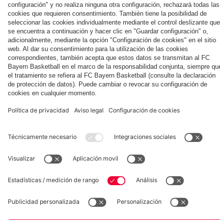
días en Jeju
del partido
Football
el Aston Villa
en
Football
contra el
Summit
Hong
Summit
Colaborador
Jeju
ante el
Kong
contra
Aston
el Jeju
Villa
SK
Museum
Allianz Arena
Prensa
Baloncesto
©
FC Bayern München AG
–
2026
Aviso legal
Política de privacidad
Condiciones de uso
Accesibilidad
Sistema de denuncia
Contacto
Ajustes de cookies