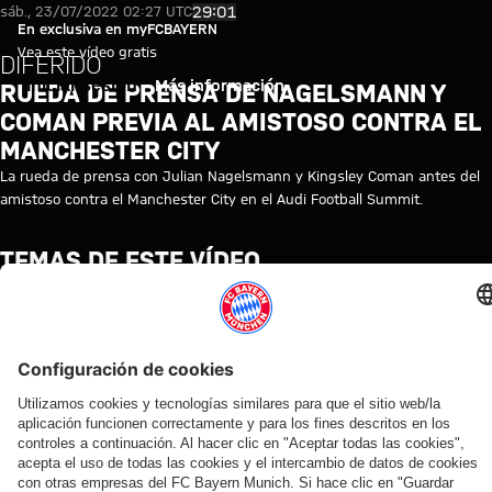
Video: Nagelsmann y Coman pre
Reproducir vídeo
29:01
sáb., 23/07/2022 02:27 UTC
En exclusiva en myFCBAYERN
Vea este vídeo gratis
DIFERIDO
Iniciar sesión
Más información
RUEDA DE PRENSA DE NAGELSMANN Y
COMAN PREVIA AL AMISTOSO CONTRA EL
MANCHESTER CITY
La rueda de prensa con Julian Nagelsmann y Kingsley Coman antes del
amistoso contra el Manchester City en el Audi Football Summit.
TEMAS DE ESTE VÍDEO
ENTRENAMIENTO
FC
PRETEMPORADA
REPETICIÓN
AUDI
JULIAN
KINGSLEY
MYFCBAYERN
BAYERN
DE
SUMMER
NAGELSMANN
COMAN
TV
LA
TOUR
RUEDA
2022
DE
PRENSA
VÍDEOS RELACIONADOS
Vídeo
Vídeo
Vídeo
Vídeo
Vídeo
Vídeo
Vídeo
Vídeo
EN DIFERIDO
EN
VÍDEO
AUDI
VÍDEO
EN DIFERIDO
EN DIFERIDO
EN DIFERIDO
DIFERIDO
ENTRE
FOOTBALL
Así fue el
Rueda
El
El
El
BASTIDORES
SUMMIT
La rueda
último
de
entrenamiento
entrenamiento
entrenamiento