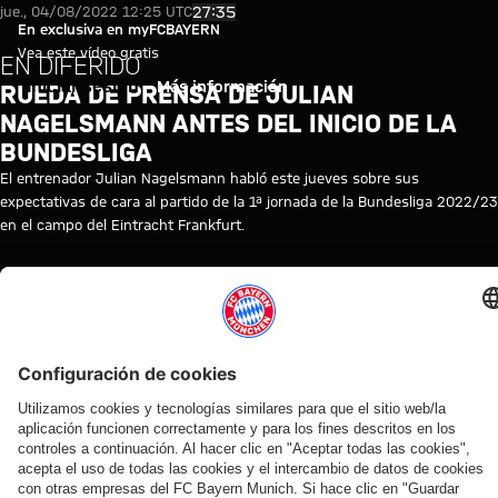
Video en diferido: Rueda de pre
Reproducir vídeo
27:35
jue., 04/08/2022 12:25 UTC
En exclusiva en myFCBAYERN
Vea este vídeo gratis
EN DIFERIDO
Iniciar sesión
Más información
RUEDA DE PRENSA DE JULIAN
NAGELSMANN ANTES DEL INICIO DE LA
BUNDESLIGA
El entrenador Julian Nagelsmann habló este jueves sobre sus
expectativas de cara al partido de la 1ª jornada de la Bundesliga 2022/23
en el campo del Eintracht Frankfurt.
TEMAS DE ESTE VÍDEO
RUEDA
FC
JULIAN
REPETICIÓN
BUNDESLIGA
EINTRACHT
MYFCBAYERN
DE
BAYERN
NAGELSMANN
DE
DE
PRENSA
TV
LA
FRANKFURT
RUEDA
DE
PRENSA
VÍDEOS RELACIONADOS
Vídeo
Vídeo
Vídeo
Vídeo
Vídeo
Vídeo
Vídeo
Vídeo
EN
VÍDEO
VÍDEO
EN
EN DIFERIDO
VÍDEO
VÍDEO
VÍDEO
DIFERIDO
DIFERIDO
Jonas
Rueda
Presentación
Ronda
Ronda con
Entrevistas