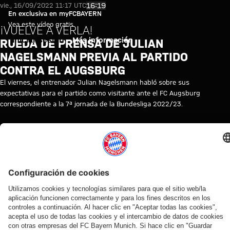
Video: Rueda de prensa de Jul
Reproducir vídeo
16:19
vie., 16/09/2022 11:17 UTC
En exclusiva en myFCBAYERN
Vea este vídeo gratis
¡VUELVE A VERLA!
Iniciar sesión
Más información
RUEDA DE PRENSA DE JULIAN
NAGELSMANN PREVIA AL PARTIDO
CONTRA EL AUGSBURG
El viernes, el entrenador Julian Nagelsmann habló sobre sus
expectativas para el partido como visitante ante el FC Augsburg
correspondiente a la 7ª jornada de la Bundesliga 2022/23.
TEMAS DE ESTE VÍDEO
RUEDA
FC
JULIAN
REPETICIÓN
BUNDESLIGA
AUGSBURGO
MYFCBAYERN
DE
BAYERN
NAGELSMANN
DE
PRENSA
TV
LA
RUEDA
DE
PRENSA
VÍDEOS RELACIONADOS
Vídeo
Vídeo
Vídeo
Vídeo
Vídeo
Vídeo
Vídeo
Vídeo
EN
EN
EN
EN DIFERIDO
VÍDEO
VÍDEO
VÍDEO
VÍDEO
DIFERIDO
VÍDEO
DIFERIDO
Presentación
Ronda
Ronda con
Jonas
Rueda