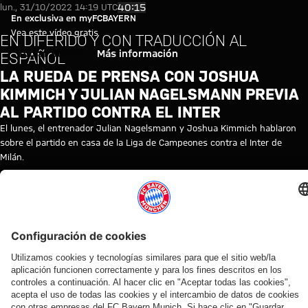
Vídeo: La rueda de prensa con 
Reproducir vídeo
40:15
lun., 31/10/2022 14:19 UTC
En exclusiva en myFCBAYERN
Vea este vídeo gratis
EN DIFERIDO Y CON TRADUCCIÓN AL
Iniciar sesión
Más información
ESPAÑOL
LA RUEDA DE PRENSA CON JOSHUA
KIMMICH Y JULIAN NAGELSMANN PREVIA
AL PARTIDO CONTRA EL INTER
El lunes, el entrenador Julian Nagelsmann y Joshua Kimmich hablaron
sobre el partido en casa de la Liga de Campeones contra el Inter de
Milán.
TEMAS DE ESTE VÍDEO
RUEDA
FC
JULIAN
REPETICIÓN
LIGA
INTER
JOSHUA
MYFCBAYERN
DE
BAYERN
NAGELSMANN
DE
DE
DE
KIMMICH
PRENSA
TV
LA
CAMPEONES
MILÁN
RUEDA
DE
PRENSA
VÍDEOS RELACIONADOS
Vídeo
Vídeo
Vídeo
Vídeo
Vídeo
Vídeo
Vídeo
Vídeo