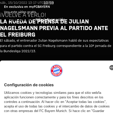
Vídeo: La rueda de prensa de Ju
Reproducir vídeo
10:59
sáb., 15/10/2022 13:17 UTC
En exclusiva en myFCBAYERN
Vea este vídeo gratis
¡VUELVE A VERLO!
Iniciar sesión
Más información
LA RUEDA DE PRENSA DE JULIAN
NAGELSMANN PREVIA AL PARTIDO ANTE
EL FREIBURG
El sábado, el entrenador Julian Nagelsmann habló de sus expectativas
para el partido contra el SC Freiburg correspondiente a la 10ª jornada de
la Bundesliga 2022/23.
TEMAS DE ESTE VÍDEO
RUEDA
FC
JULIAN
REPETICIÓN
BUNDESLIGA
FRIBURGO
MYFCBAYERN
DE
BAYERN
NAGELSMANN
DE
PRENSA
TV
LA
RUEDA
DE
PRENSA
VÍDEOS RELACIONADOS
Vídeo
Vídeo
Vídeo
Vídeo
Vídeo
Vídeo
Vídeo
Vídeo
VÍDEO
VÍDEO
VÍDEO
EN
EN DIFERIDO
VÍDEO
VÍDEO
VÍDEO
DIFERIDO
Jonas
Rueda
Entrevistas
Presentación
Ronda
Ronda con
Konrad