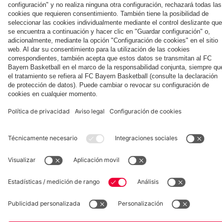
días en Jeju
del partido
Football
el Aston Villa
en
Football
contra el
Summit
Hong
Summit
Colaborador
Jeju
ante el
Kong
contra
Aston
el Jeju
Villa
SK
Museum
Allianz Arena
Prensa
Baloncesto
©
FC Bayern München AG
–
2026
Aviso legal
Política de privacidad
Condiciones de uso
Accesibilidad
Sistema de denuncia
Contacto
Ajustes de cookies