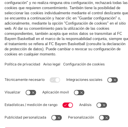
Colaborador
Aston Villa
Football
del FC
del Bayern
Saibari y
Summit
Bayern
Brown
contra
el
Aston
Villa
Museum
Allianz Arena
Prensa
Baloncesto
©
FC Bayern München AG
–
2026
Aviso legal
Política de privacidad
Condiciones de uso
Accesibilidad
Sistema de denuncia
Contacto
Ajustes de cookies