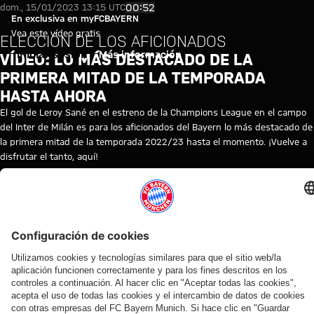
Vídeo: lo más destacado de la 
Reproducir vídeo
00:52
dom., 15/01/2023 13:15 UTC
En exclusiva en myFCBAYERN
Vea este vídeo gratis
ELECCIÓN DE LOS AFICIONADOS
Iniciar sesión
Más información
VÍDEO: LO MÁS DESTACADO DE LA
PRIMERA MITAD DE LA TEMPORADA
HASTA AHORA
El gol de Leroy Sané en el estreno de la Champions League en el campo
del Inter de Milán es para los aficionados del Bayern lo más destacado de
la primera mitad de la temporada 2022/23 hasta el momento. ¡Vuelve a
disfrutar el tanto, aquí!
TEMAS DE ESTE VÍDEO
MYFCBAYERN
VÍDEOS RELACIONADOS
Vídeo
Vídeo
Vídeo
Vídeo
Vídeo
Vídeo
Vídeo
Vídeo
EN DIFERIDO
EN
VÍDEO
VÍDEO
AUDI
VÍDEO
VÍDEO
EN
DIFERIDO
ENTRE
FOOTBALL
VÍDEO
Así fue el
Jonas
Rueda
Entrevistas
BASTIDORES
SUMMIT
La rueda
Tom
último
Urbig,
de
del Audi
Así vivió el
Los
de
Bischof
entrenamiento
ante
prensa
Football
FC Bayern
mejores
prensa
y Aleks
antes del
los
tras el
Summit