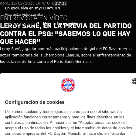
Leroy Sané, en la previa del pa
Reproducir vídeo
02:07
dom., 12/02/2023 14:47 UTC
En exclusiva en myFCBAYERN
Vea este vídeo gratis
ENTREVISTA EN VÍDEO
Iniciar sesión
Más información
LEROY SANÉ, EN LA PREVIA DEL PARTIDO
CONTRA EL PSG: "SABEMOS LO QUE HAY
QUE HACER"
Leroy Sané, jugador con más participaciones de gol del FC Bayern en la
actual temporada de la Champions League, sobre el enfrentamiento de
los octavos de final contra el París Saint-Germain.
TEMAS DE ESTE VÍDEO
MYFCBAYERN
VÍDEOS RELACIONADOS
Vídeo
Vídeo
Vídeo
Vídeo
Entrevista
Vídeo
Vídeo
Vídeo
Vídeo
AUDI
EN
EN
AUDI
EN DIFERIDO
EN
VÍDEO
VÍDEO
FOOTBALL
VÍDEO
VÍDEO
SUMMER
DIFERIDO
ENTRE
Así fue el
Jonas
SUMMIT
TOUR
BASTIDORES
Manuel
La
La rueda
último
Urbig,
Los
En
Así vivió el
Neuer
rueda
de
entrenamiento
ante
mejores
diferido:
FC Bayern
hace
de
prensa
antes del
los
momentos
Rueda
sus cuatro
balance
prensa
del Audi
partido contra
medios
del partido
de
días en Jeju
del
tras el
Football
el Aston Villa
en