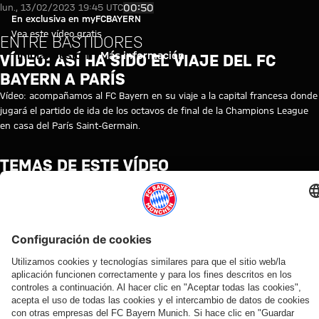
Vídeo: Así ha sido el viaje del 
Reproducir vídeo
00:50
lun., 13/02/2023 19:45 UTC
En exclusiva en myFCBAYERN
Vea este vídeo gratis
ENTRE BASTIDORES
Iniciar sesión
Más información
VÍDEO: ASÍ HA SIDO EL VIAJE DEL FC
BAYERN A PARÍS
Vídeo: acompañamos al FC Bayern en su viaje a la capital francesa donde
jugará el partido de ida de los octavos de final de la Champions League
en casa del París Saint-Germain.
TEMAS DE ESTE VÍDEO
LIGA
FC
PARIS
PRIMER
MYFCBAYERN
DE
BAYERN
SAINT-
EQUIPO
CAMPEONES
TV
GERMAIN
VÍDEOS RELACIONADOS
Vídeo
Vídeo
Vídeo
Vídeo
Vídeo
Vídeo
Vídeo
Vídeo
EN
VÍDEO
VÍDEO
AUDI
VÍDEO
EN
VÍDEO
PRETEMPORADA
DIFERIDO
ENTRE
FOOTBALL
DIFERIDO
2026/27
Jonas
Rueda
Entre
BASTIDORES
SUMMIT
La rueda
Rueda de
El resumen del
Urbig,
de
bastidores
Así vivió el
Los
de
prensa
amistoso en
ante
prensa
del
FC Bayern
mejores
prensa
del Audi
Rottach-Egern
los
tras el
amistoso
sus cuatro
momentos
del Audi
Football
medios
Audi
en