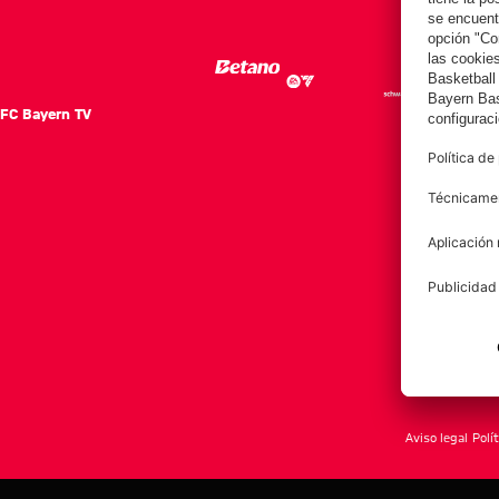
SK
SK
FC Bayern TV
FC Ba
Notici
Equip
Club
Afición
Aviso legal
Polí