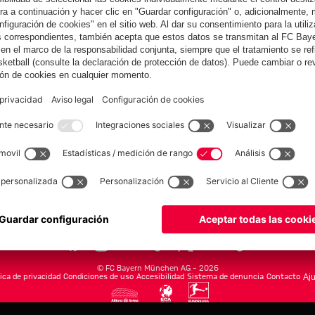
Colaborador
del Audi
Summer Tour
yern.com
Online Sto
as
Equipacion
o
Moda
Jugadores
Nuevo
Rebajas %
Museum
Allianz Arena
Prensa
Baloncesto
©
FC Bayern München AG
–
2026
tica de privacidad
Condiciones de uso
Accesibilidad
Sistema de denuncia
Contacto
Aju