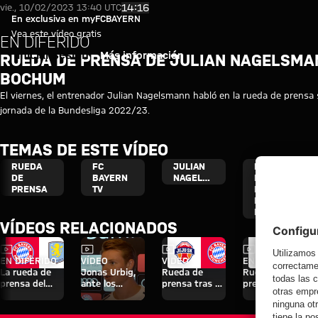
Vídeo- En diferido: Rueda de p
Reproducir vídeo
14:16
vie., 10/02/2023 13:40 UTC
En exclusiva en myFCBAYERN
Vea este vídeo gratis
EN DIFERIDO
Iniciar sesión
Más información
RUEDA DE PRENSA DE JULIAN NAGELSMA
BOCHUM
El viernes, el entrenador Julian Nagelsmann habló en la rueda de prensa 
jornada de la Bundesliga 2022/23.
TEMAS DE ESTE VÍDEO
RUEDA
FC
JULIAN
REPETICIÓN
DE
BAYERN
NAGELSMANN
DE LA
PRENSA
TV
RUEDA
DE
PRENSA
VÍDEOS RELACIONADOS
Vídeo
Vídeo
Vídeo
Vídeo
EN DIFERIDO
VÍDEO
VÍDEO
EN DIFERIDO
La rueda de
Jonas Urbig,
Rueda de
Rueda de
prensa del
ante los
prensa tras el
prensa del
Audi Football
medios en
Audi Football
Audi Football
Summit ante
Hong Kong
Summit
Summit
el Aston Villa
contra el Jeju
contra el Jeju