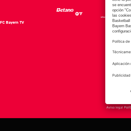
FC Bayern TV
FC Ba
Notici
Equip
Club
Afición
Aviso legal
Polí