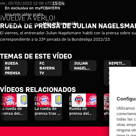
Vídeo: Rueda de prensa de Juli
Reproducir vídeo
15:04
vie., 03/03/2023 12:06 UTC
En exclusiva en myFCBAYERN
Vea este vídeo gratis
¡VUELVE A VERLO!
Iniciar sesión
Más información
RUEDA DE PRENSA DE JULIAN NAGELSMA
El viernes, el entrenador Julian Nagelsmann habló con la prensa sobre su
correspondiente a la 23ª jornada de la Bundesliga 2022/23.
TEMAS DE ESTE VÍDEO
RUEDA
FC
JULIAN
REPETICIÓN
DE
BAYERN
NAGELSMANN
DE LA
PRENSA
TV
RUEDA
DE
PRENSA
VÍDEOS RELACIONADOS
Vídeo
Vídeo
Vídeo
Vídeo
EN DIFERIDO
EN VÍDEO
EN DIFERIDO
EN DIFERIDO
La rueda de
La rueda de
Rueda de
Presentación
prensa del
prensa tras el
prensa del
oficial de
Audi Football
Audi Football
Audi Football
Nathaniel
Summit ante
Summit
Summit
Brown
el Aston Villa
contra el
contra el Jeju
Aston Villa
SK