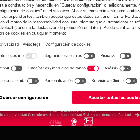
yern.com
Online Sto
as
Equipacion
o
Moda
Jugadores
Nuevo
Rebajas %
Museum
Allianz Arena
Prensa
Baloncesto
©
FC Bayern München AG
–
2026
tica de privacidad
Condiciones de uso
Accesibilidad
Sistema de denuncia
Contacto
Aju