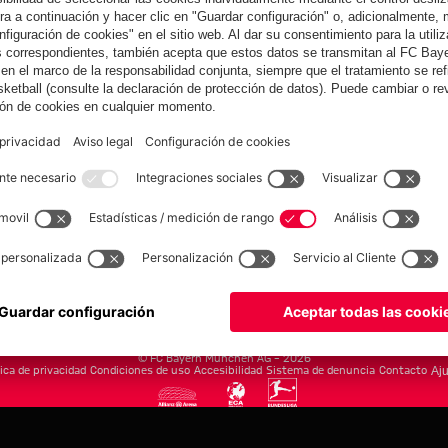
yern.com
Online Sto
as
Equipacion
o
Moda
Jugadores
Nuevo
Rebajas %
Museum
Allianz Arena
Prensa
Baloncesto
©
FC Bayern München AG
–
2026
tica de privacidad
Condiciones de uso
Accesibilidad
Sistema de denuncia
Contacto
Aju