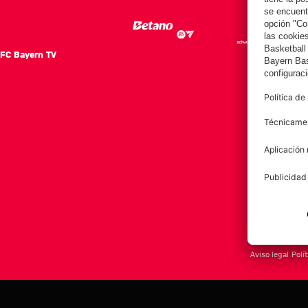
FC Bayern TV
FC Ba
Notici
Equip
Club
Afición
Aviso legal
Polí