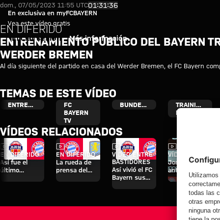
Vídeo en diferido: Entrenamient
Reproducir vídeo
01:31:36
dom., 07/05/2023 11:55 UTC
En exclusiva en myFCBAYERN
Vea este vídeo gratis
EN DIFERIDO
Iniciar sesión
Más información
ENTRENAMIENTO PÚBLICO DEL BAYERN TRA
WERDER BREMEN
Al día siguiente del partido en casa del Werder Bremen, el FC Bayern com
TEMAS DE ESTE VÍDEO
ENTRENAMIENTO
FC
BUNDESLIGA
TRAINING
BAYERN
RE-LIVE
TV
VÍDEOS RELACIONADOS
Vídeo
Vídeo
Vídeo
Vídeo
EN DIFERIDO
EN DIFERIDO
VÍDEO ENTRE
VÍDEO
BASTIDORES
Así fue el
La rueda de
Jonas Urbig,
Así vivió el FC
último
prensa del
ante los
Bayern sus
entrenamiento
Audi Football
medios en
cuatro días en
antes del
Summit ante
Hong Kong
Jeju
partido contra
el Aston Villa
el Aston Villa