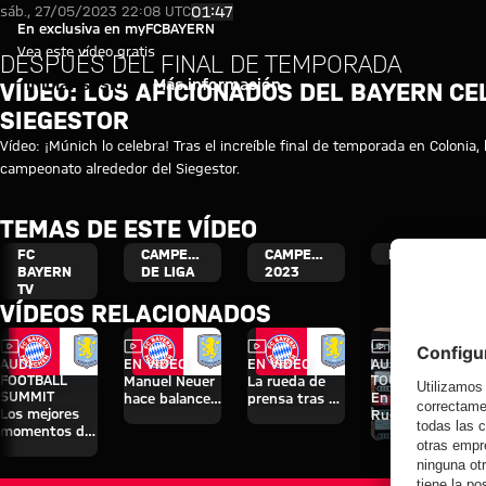
Vídeo: Los aficionados del Bay
Reproducir vídeo
01:47
sáb., 27/05/2023 22:08 UTC
En exclusiva en myFCBAYERN
Vea este vídeo gratis
DESPUÉS DEL FINAL DE TEMPORADA
Iniciar sesión
Más información
VÍDEO: LOS AFICIONADOS DEL BAYERN C
SIEGESTOR
Vídeo: ¡Múnich lo celebra! Tras el increíble final de temporada en Colonia
campeonato alrededor del Siegestor.
TEMAS DE ESTE VÍDEO
FC
CAMPEONATO
CAMPEONES
MYFCBAYERN
BAYERN
DE LIGA
2023
TV
VÍDEOS RELACIONADOS
Vídeo
Vídeo
Vídeo
Vídeo
Entrevista
AUDI
EN VÍDEO
EN VÍDEO
AUDI SUMMER
FOOTBALL
TOUR
Manuel Neuer
La rueda de
SUMMIT
En diferido:
hace balance
prensa tras el
Los mejores
Rueda de
del triunfo
Audi Football
momentos del
prensa con
ante el Aston
Summit
partido contra
Hainer, Eberl y
Villa
contra el
el Aston Villa
Kasper
Aston Villa