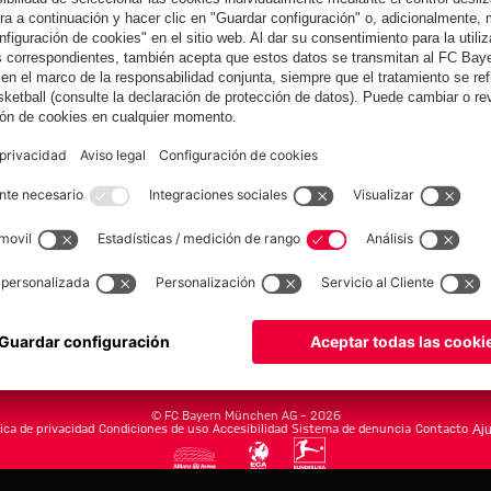
Colaborador
yern.com
Online Sto
as
Equipacion
o
Moda
Jugadores
Nuevo
Rebajas %
Museum
Allianz Arena
Prensa
Baloncesto
©
FC Bayern München AG
–
2026
tica de privacidad
Condiciones de uso
Accesibilidad
Sistema de denuncia
Contacto
Aju