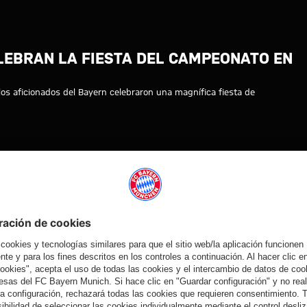
ern celebran la fiesta del camp
ELEBRAN LA FIESTA DEL CAMPEONATO EN
, los aficionados del Bayern celebraron una magnífica fiesta de
Vídeo
Vídeo
Vídeo
Vídeo
EN DIFERIDO
EN DIFERIDO
VÍDEO ENTRE
VÍDEO
BASTIDORES
Así fue el
La rueda de
Jonas Urbig,
Así vivió el FC
último
prensa del
ante los
Bayern sus
entrenamiento
Audi Football
medios en
cuatro días en
antes del
Summit ante
Hong Kong
Jeju
partido contra
el Aston Villa
el Aston Villa