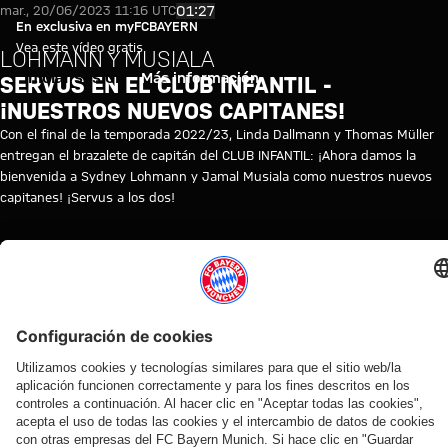
Servus en el CLUB INFANTIL - ¡
Reproducir vídeo
01:27
mar., 20/06/2023 11:16 UTC
En exclusiva en myFCBAYERN
Vea este vídeo gratis
LOHMANN Y MUSIALA
Iniciar sesión
Más información
SERVUS EN EL CLUB INFANTIL -
¡NUESTROS NUEVOS CAPITANES!
Con el final de la temporada 2022/23, Linda Dallmann y Thomas Müller
entregan el brazalete de capitán del CLUB INFANTIL: ¡Ahora damos la
bienvenida a Sydney Lohmann y Jamal Musiala como nuestros nuevos
capitanes! ¡Servus a los dos!
TEMAS DE ESTE VÍDEO
FC
JAMAL
FEMENINO
KIDS
MYFCBAYERN
BAYERN
MUSIALA
CLUB
TV
VÍDEOS RELACIONADOS
Vídeo
Vídeo
Vídeo
Vídeo
Entrevista
Vídeo
Vídeo
Vídeo
Vídeo
AUDI
EN
EN
AUDI
EN DIFERIDO
EN
VÍDEO
FCB
FOOTBALL
VÍDEO
VÍDEO
SUMMER
DIFERIDO
ENTRE
FEMENINO
Así fue el
SUMMIT
TOUR
BASTIDORES
Manuel
La
La rueda
Visita guiada
último
Los
En
Así vivió el
Neuer
rueda
de
al Sportpark
entrenamiento
mejores
diferido:
FC Bayern
hace
de
prensa
Unterhaching
antes del