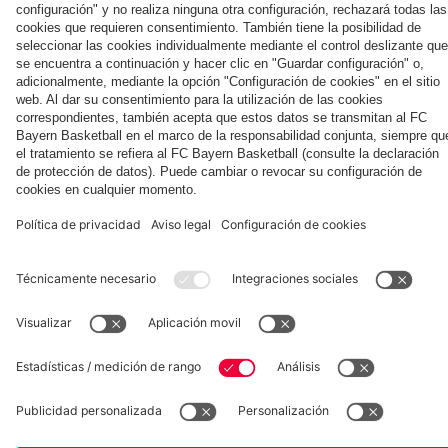
Eberl y
Villa
contra
Villa
Kasper
el
Aston
Villa
Museum
Allianz Arena
Prensa
Baloncesto
©
FC Bayern München AG
–
2026
Aviso legal
Política de privacidad
Condiciones de uso
Accesibilidad
Sistema de denuncia
Contacto
Ajustes de cookies