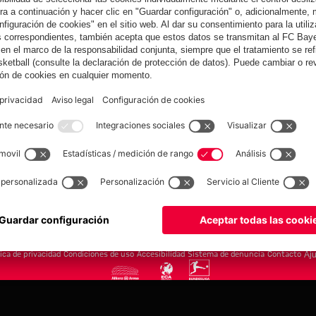
yern.com
Online Sto
as
Equipacion
o
Moda
Jugadores
Nuevo
Rebajas %
Museum
Allianz Arena
Prensa
Baloncesto
©
FC Bayern München AG
–
2026
tica de privacidad
Condiciones de uso
Accesibilidad
Sistema de denuncia
Contacto
Aju