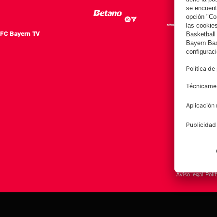
FC Bayern TV
FC Ba
Notici
Equip
Club
Afición
Aviso legal
Polí