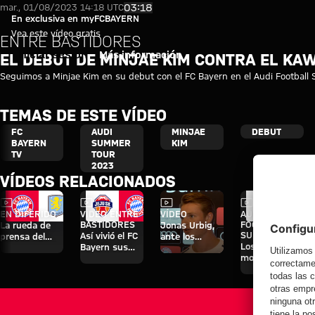
Vídeo - Entre bastidores: El de
Reproducir vídeo
03:18
mar., 01/08/2023 14:18 UTC
En exclusiva en myFCBAYERN
Vea este vídeo gratis
ENTRE BASTIDORES
Iniciar sesión
Más información
EL DEBUT DE MINJAE KIM CONTRA EL KA
Seguimos a Minjae Kim en su debut con el FC Bayern en el Audi Football S
TEMAS DE ESTE VÍDEO
FC
AUDI
MINJAE
DEBUT
BAYERN
SUMMER
KIM
TV
TOUR
2023
VÍDEOS RELACIONADOS
Vídeo
Vídeo
Vídeo
Vídeo
EN DIFERIDO
VÍDEO ENTRE
VÍDEO
AUDI
BASTIDORES
FOOTBALL
La rueda de
Jonas Urbig,
SUMMIT
Así vivió el FC
prensa del
ante los
Los mejores
Bayern sus
Audi Football
medios en
momentos del
cuatro días en
Summit ante
Hong Kong
partido contra
Jeju
el Aston Villa
el Jeju