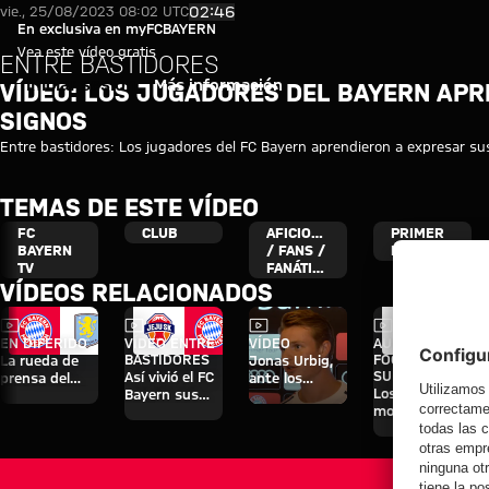
Vídeo: Los jugadores del Baye
Reproducir vídeo
02:46
vie., 25/08/2023 08:02 UTC
En exclusiva en myFCBAYERN
Vea este vídeo gratis
ENTRE BASTIDORES
Iniciar sesión
Más información
VÍDEO: LOS JUGADORES DEL BAYERN AP
SIGNOS
Entre bastidores: Los jugadores del FC Bayern aprendieron a expresar s
TEMAS DE ESTE VÍDEO
FC
CLUB
AFICIONADOS
PRIMER
BAYERN
/ FANS /
EQUIPO
TV
FANÁTICOS
VÍDEOS RELACIONADOS
Vídeo
Vídeo
Vídeo
Vídeo
EN DIFERIDO
VÍDEO ENTRE
VÍDEO
AUDI
BASTIDORES
FOOTBALL
La rueda de
Jonas Urbig,
SUMMIT
Así vivió el FC
prensa del
ante los
Los mejores
Bayern sus
Audi Football
medios en
momentos del
cuatro días en
Summit ante
Hong Kong
partido contra
Jeju
el Aston Villa
el Jeju