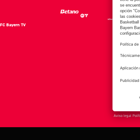
FC Bayern TV
FC Ba
Notici
Equip
Club
Afición
Aviso legal
Polí