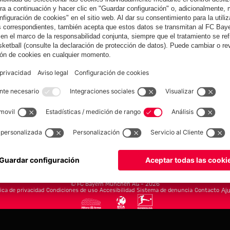
yern.com
Online Sto
as
Equipacion
o
Moda
Jugadores
Nuevo
Rebajas %
Museum
Allianz Arena
Prensa
Baloncesto
©
FC Bayern München AG
–
2026
tica de privacidad
Condiciones de uso
Accesibilidad
Sistema de denuncia
Contacto
Aju