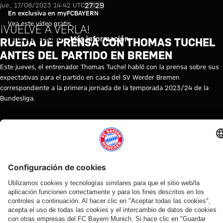
Vídeo: Rueda de prensa con Th
Reproducir vídeo
27:29
jue., 17/08/2023 14:42 UTC
En exclusiva en myFCBAYERN
Vea este vídeo gratis
¡VUELVE A VERLA!
Iniciar sesión
Más información
RUEDA DE PRENSA CON THOMAS TUCHEL
ANTES DEL PARTIDO EN BREMEN
Este jueves, el entrenador Thomas Tuchel habló con la prensa sobre sus
expectativas para el partido en casa del SV Werder Bremen
correspondiente a la primera jornada de la temporada 2023/24 de la
Bundesliga.
TEMAS DE ESTE VÍDEO
RUEDA
FC
REPETICIÓN
BUNDESLIGA
THOMAS
WERDER
MYFCBAYERN
DE
BAYERN
DE
TUCHEL
BREMEN
PRENSA
TV
LA
RUEDA
DE
PRENSA
VÍDEOS RELACIONADOS
Vídeo
Vídeo
Vídeo
Vídeo
Vídeo
Vídeo
Vídeo
Vídeo
VÍDEO
VÍDEO
VÍDEO
EN
EN DIFERIDO
VÍDEO
VÍDEO
VÍDEO
DIFERIDO
Jonas
Rueda
Entrevistas
Presentación
Ronda
Ronda con
Konrad