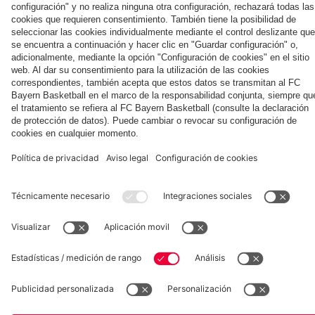
Colaborador
Jeju
ante el
Jeju SK
Kong
contra
Aston
el Jeju
Villa
SK
Museum
Allianz Arena
Prensa
Baloncesto
©
FC Bayern München AG
–
2026
Aviso legal
Política de privacidad
Condiciones de uso
Accesibilidad
Sistema de denuncia
Contacto
Ajustes de cookies