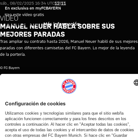
Vídeo: Manuel Neuer habla sob
Reproducir vídeo
12:11
sáb., 08/02/2025 16:34 UTC
En exclusiva en myFCBAYERN
Vea este vídeo gratis
VÍDEO
Iniciar sesión
Más información
MANUEL NEUER HABLA SOBRE SUS
MEJORES PARADAS
Tras ampliar su contrato hasta 2026, Manuel Neuer habló de sus mejores
paradas con diferentes camisetas del FC Bayern. Lo mejor de la leyenda
de la portería.
© FC Bayern
TEMAS DE ESTE VÍDEO
FC
RENOVACIÓN
MANUEL
MYFCBAYERN
BAYERN
DE
NEUER
TV
CONTRATO
VÍDEOS RELACIONADOS
Vídeo
Entrevista
Vídeo
Vídeo
Vídeo
Vídeo
Vídeo
Vídeo
Vídeo
AUDI
EN DIFERIDO
EN
VÍDEO
VÍDEO
AUDI
VÍDEO
VÍDEO
SUMMER
DIFERIDO
ENTRE
FOOTBALL
Así fue el
Jonas
Rueda
Ronda
TOUR
BASTIDORES
SUMMIT
La rueda
último
Urbig,
de
con los
En
Así vivió el
Los
de
entrenamiento
ante
prensa
medios