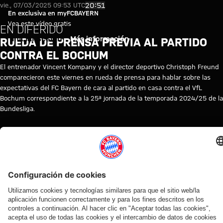
Video: Rueda de prensa previa 
Reproducir vídeo
20:51
vie., 07/03/2025 09:53 UTC
En exclusiva en myFCBAYERN
Vea este vídeo gratis
EN DIFERIDO
Iniciar sesión
Más información
RUEDA DE PRENSA PREVIA AL PARTIDO
CONTRA EL BOCHUM
El entrenador Vincent Kompany y el director deportivo Christoph Freund
comparecieron este viernes en rueda de prensa para hablar sobre las
expectativas del FC Bayern de cara al partido en casa contra el VfL
Bochum correspondiente a la 25ª jornada de la temporada 2024/25 de la
Bundesliga.
© FC Bayern
TEMAS DE ESTE VÍDEO
RUEDA
FC
REPETICIÓN
BUNDESLIGA
VINCENT
VFL
MYFCBAYERN
DE
BAYERN
DE
KOMPANY
BOCHUM
PRENSA
TV
LA
RUEDA
DE
PRENSA
VÍDEOS RELACIONADOS