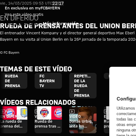
Vídeo en diferido: Rueda de pre
Reproducir vídeo
22:17
vie., 14/03/2025 09:53 UTC
En exclusiva en myFCBAYERN
Vea este vídeo gratis
EN DIFERIDO
Iniciar sesión
Más información
RUEDA DE PRENSA ANTES DEL UNION BER
El entrenador Vincent Kompany y el director general deportivo Max Eberl 
Bayern en su visita al Union Berlin en la 26ª jornada de la temporada 20
© FC Bayern
TEMAS DE ESTE VÍDEO
RUEDA
FC
REPETICIÓN
BUNDESLIGA
DE
BAYERN
DE LA
PRENSA
TV
RUEDA
DE
PRENSA
VÍDEOS RELACIONADOS
Vídeo
Vídeo
Vídeo
Vídeo
EN DIFERIDO
VÍDEO
VÍDEO
EN DIFERIDO
La rueda de
Rueda de
Jonas Urbig,
Rueda de
prensa del
prensa tras el
ante los
prensa del
Audi Football
Audi Football
medios en
Audi Football
Summit ante
Summit
Hong Kong
Summit