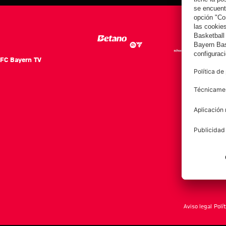
el Aston Villa
contra el Jeju
contra el Jeju
SK
SK
FC Bayern TV
FC Ba
Notici
Equip
Club
Afición
Aviso legal
Polí