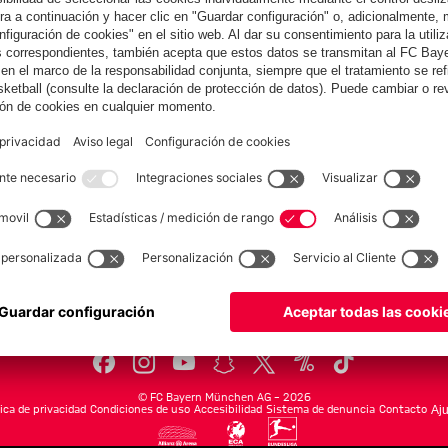
Ibrahimović
tras el inicio
Colaborador
del Audi
Summer Tour
yern.com
Online Sto
as
Equipacion
o
Moda
Jugadores
Nuevo
Rebajas %
Museum
Allianz Arena
Prensa
Baloncesto
©
FC Bayern München AG
–
2026
tica de privacidad
Condiciones de uso
Accesibilidad
Sistema de denuncia
Contacto
Aju